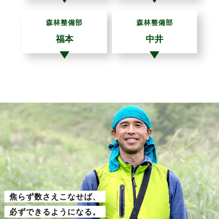
森林整備部
森林整備部
福本
中井
焦らず数さえこなせば、
必ずできるようになる。