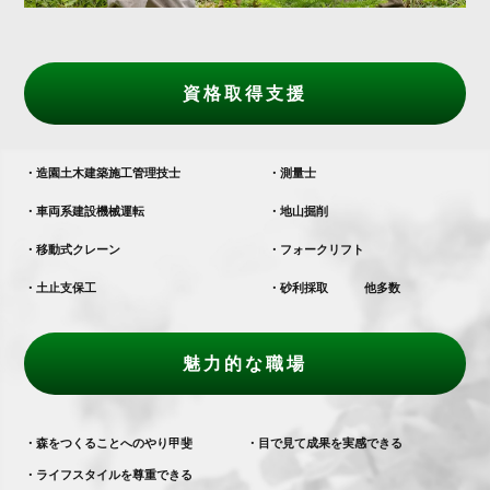
資格取得支援
・造園土木建築施工管理技士
・測量士
・車両系建設機械運転
・地山掘削
・移動式クレーン
・フォークリフト
・土止支保工
・砂利採取 他多数
魅力的な職場
・森をつくることへのやり甲斐
・目で見て成果を実感できる
・ライフスタイルを尊重できる